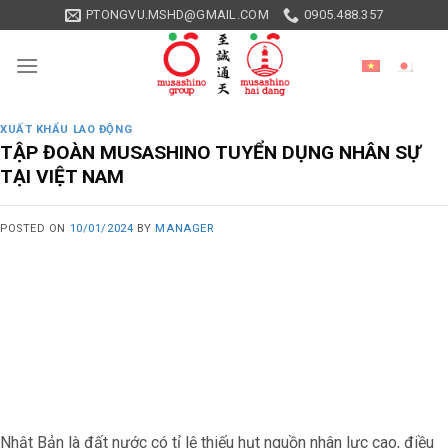
Skip
PTONGVU.MSHD@GMAIL.COM
0905.488.357
to
content
XUẤT KHẨU LAO ĐỘNG
TẬP ĐOÀN MUSASHINO TUYỂN DỤNG NHÂN SỰ
TẠI VIỆT NAM
POSTED ON
10/01/2024
BY
MANAGER
Nhật Bản là đất nước có tỉ lệ thiếu hụt nguồn nhân lực cao, điều