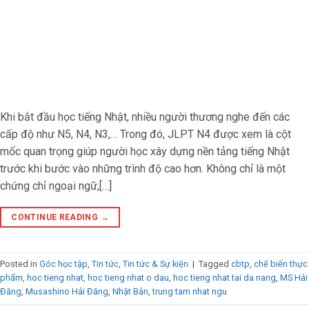
Khi bắt đầu học tiếng Nhật, nhiều người thương nghe đến các
cấp độ như N5, N4, N3,… Trong đó, JLPT N4 được xem là cột
mốc quan trọng giúp người học xây dựng nền tảng tiếng Nhật
trước khi bước vào những trình độ cao hơn. Không chỉ là một
chứng chỉ ngoại ngữ,[…]
CONTINUE READING
→
Posted in
Góc học tập
,
Tin tức
,
Tin tức & Sự kiện
|
Tagged
cbtp
,
chế biến thực
phẩm
,
hoc tieng nhat
,
hoc tieng nhat o dau
,
hoc tieng nhat tai da nang
,
MS Hải
Đăng
,
Musashino Hải Đăng
,
Nhật Bản
,
trung tam nhat ngu