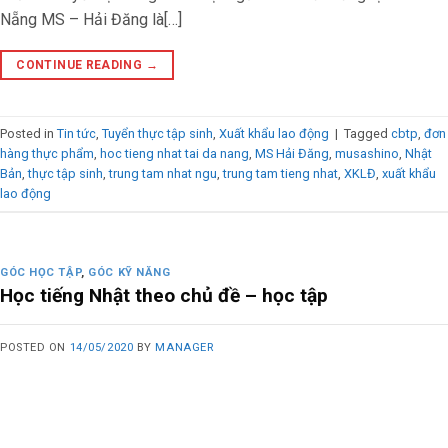
Nẵng MS – Hải Đăng là[…]
CONTINUE READING
→
Posted in
Tin tức
,
Tuyển thực tập sinh
,
Xuất khẩu lao động
|
Tagged
cbtp
,
đơn
hàng thực phẩm
,
hoc tieng nhat tai da nang
,
MS Hải Đăng
,
musashino
,
Nhật
Bản
,
thực tập sinh
,
trung tam nhat ngu
,
trung tam tieng nhat
,
XKLĐ
,
xuất khẩu
lao động
GÓC HỌC TẬP
,
GÓC KỸ NĂNG
Học tiếng Nhật theo chủ đề – học tập
POSTED ON
14/05/2020
BY
MANAGER