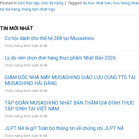
Posted in
Góc học tập
,
Góc kỹ năng
|
Tagged
du hoc nhat ban
,
hoc tieng nhat
tai da nang
,
trung tam nhat ngu
TIN MỚI NHẤT
Cơ hội dành cho thế hệ 2k8 tại Musashino
Chức năng bình luận bị tắt
ở
Cơ
hội
Lý do nên chọn đơn hàng thực phẩm Nhật Bản 2026
dành
Chức năng bình luận bị tắt
ở
cho
Lý
thế
do
GIÁM ĐỐC NHÀ MÁY MUSASHINO GIAO LƯU CÙNG TTS TẠI
hệ
nên
MUSASHINO HẢI ĐĂNG
2k8
chọn
tại
Chức năng bình luận bị tắt
ở
đơn
Musashino
GIÁM
hàng
ĐỐC
TẬP ĐOÀN MUSASHINO NHẬT BẢN THĂM GIA ĐÌNH THỰC
thực
NHÀ
phẩm
TẬP SINH TẠI VIỆT NAM
MÁY
Nhật
Chức năng bình luận bị tắt
ở
MUSASHINO
Bản
TẬP
GIAO
2026
ĐOÀN
JLPT N4 là gì? Toàn bộ thông tin về chứng chỉ JLPT N4
LƯU
MUSASHINO
CÙNG
Chức năng bình luận bị tắt
ở
NHẬT
TTS