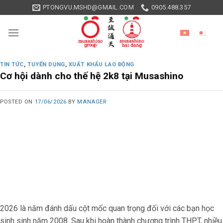
Skip
PTONGVU.MSHD@GMAIL.COM
0905.488.357
to
content
TIN TỨC
,
TUYỂN DỤNG
,
XUẤT KHẨU LAO ĐỘNG
Cơ hội dành cho thế hệ 2k8 tại Musashino
POSTED ON
17/06/2026
BY
MANAGER
2026 là năm đánh dấu cột mốc quan trọng đối với các bạn học
sinh sinh năm 2008. Sau khi hoàn thành chương trình THPT, nhiều