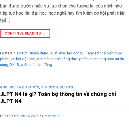
bạn đứng trước nhiều sự lựa chọn cho tương lai của mình như
tiếp tục học lên đại học, học nghề hay tìm kiếm cơ hội phát triển
tại[…]
CONTINUE READING
→
Posted in
Tin tức
,
Tuyển dụng
,
Xuất khẩu lao động
|
Tagged
chế biến thực
phẩm
,
cơ hội việc làm
,
đơn hàng
,
đơn hàng thực phẩm
,
hoc tieng nhat tai da
nang
,
XKLĐ
,
xuất khẩu lao động
GÓC HỌC TẬP
,
TIN TỨC
,
TIN TỨC & SỰ KIỆN
JLPT N4 là gì? Toàn bộ thông tin về chứng chỉ
JLPT N4
POSTED ON
20/05/2026
BY
MANAGER