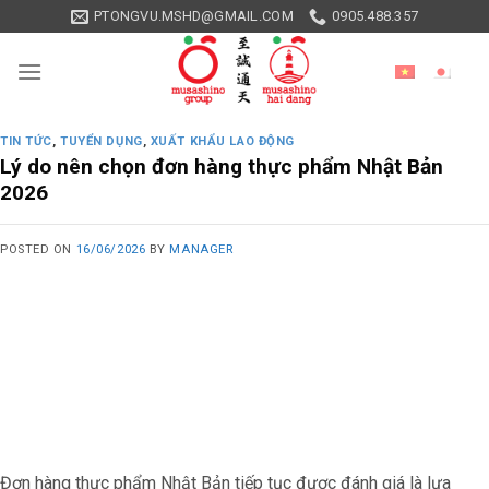
Skip
PTONGVU.MSHD@GMAIL.COM
0905.488.357
to
content
TIN TỨC
,
TUYỂN DỤNG
,
XUẤT KHẨU LAO ĐỘNG
Lý do nên chọn đơn hàng thực phẩm Nhật Bản
2026
POSTED ON
16/06/2026
BY
MANAGER
Đơn hàng thực phẩm Nhật Bản tiếp tục được đánh giá là lựa