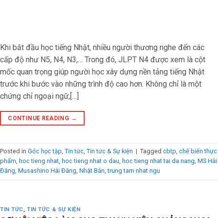
Khi bắt đầu học tiếng Nhật, nhiều người thương nghe đến các
cấp độ như N5, N4, N3,… Trong đó, JLPT N4 được xem là cột
mốc quan trọng giúp người học xây dựng nền tảng tiếng Nhật
trước khi bước vào những trình độ cao hơn. Không chỉ là một
chứng chỉ ngoại ngữ,[…]
CONTINUE READING
→
Posted in
Góc học tập
,
Tin tức
,
Tin tức & Sự kiện
|
Tagged
cbtp
,
chế biến thực
phẩm
,
hoc tieng nhat
,
hoc tieng nhat o dau
,
hoc tieng nhat tai da nang
,
MS Hải
Đăng
,
Musashino Hải Đăng
,
Nhật Bản
,
trung tam nhat ngu
TIN TỨC
,
TIN TỨC & SỰ KIỆN