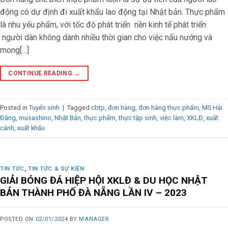
động có dự định đi xuất khẩu lao động tại Nhật bản. Thực phẩm
là nhu yếu phẩm, với tốc độ phát triển nền kinh tế phát triển
người dân không dành nhiều thời gian cho việc nấu nướng và
mong[…]
CONTINUE READING
→
Posted in
Tuyển sinh
|
Tagged
cbtp
,
đơn hàng
,
đơn hàng thực phẩm
,
MS Hải
Đăng
,
musashino
,
Nhật Bản
,
thực phẩm
,
thực tập sinh
,
việc làm
,
XKLĐ
,
xuất
cảnh
,
xuất khẩu
TIN TỨC
,
TIN TỨC & SỰ KIỆN
GIẢI BÓNG ĐÁ HIỆP HỘI XKLĐ & DU HỌC NHẬT
BẢN THÀNH PHỐ ĐÀ NẴNG LẦN IV – 2023
POSTED ON
02/01/2024
BY
MANAGER