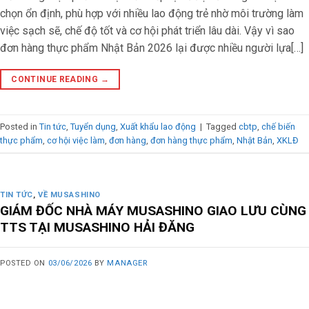
chọn ổn định, phù hợp với nhiều lao động trẻ nhờ môi trường làm
việc sạch sẽ, chế độ tốt và cơ hội phát triển lâu dài. Vậy vì sao
đơn hàng thực phẩm Nhật Bản 2026 lại được nhiều người lựa[…]
CONTINUE READING
→
Posted in
Tin tức
,
Tuyển dụng
,
Xuất khẩu lao động
|
Tagged
cbtp
,
chế biến
thực phẩm
,
cơ hội việc làm
,
đơn hàng
,
đơn hàng thực phẩm
,
Nhật Bản
,
XKLĐ
TIN TỨC
,
VỀ MUSASHINO
GIÁM ĐỐC NHÀ MÁY MUSASHINO GIAO LƯU CÙNG
TTS TẠI MUSASHINO HẢI ĐĂNG
POSTED ON
03/06/2026
BY
MANAGER