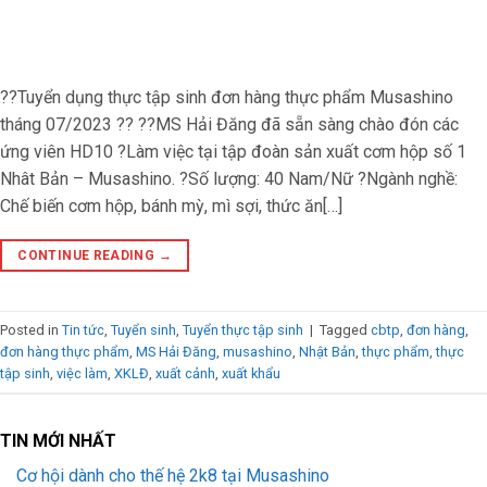
??Tuyển dụng thực tập sinh đơn hàng thực phẩm Musashino
tháng 07/2023 ?? ??MS Hải Đăng đã sẵn sàng chào đón các
ứng viên HD10 ?Làm việc tại tập đoàn sản xuất cơm hộp số 1
Nhât Bản – Musashino. ?Số lượng: 40 Nam/Nữ ?Ngành nghề:
Chế biến cơm hộp, bánh mỳ, mì sợi, thức ăn[…]
CONTINUE READING
→
Posted in
Tin tức
,
Tuyển sinh
,
Tuyển thực tập sinh
|
Tagged
cbtp
,
đơn hàng
,
đơn hàng thực phẩm
,
MS Hải Đăng
,
musashino
,
Nhật Bản
,
thực phẩm
,
thực
tập sinh
,
việc làm
,
XKLĐ
,
xuất cảnh
,
xuất khẩu
TIN MỚI NHẤT
Cơ hội dành cho thế hệ 2k8 tại Musashino