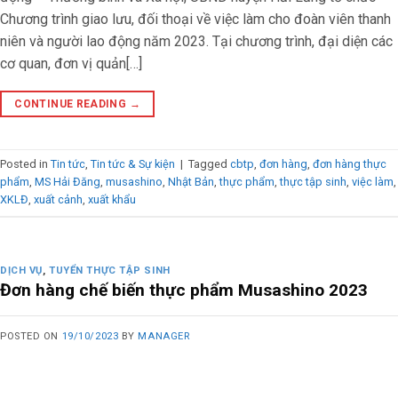
Chương trình giao lưu, đối thoại về việc làm cho đoàn viên thanh
niên và người lao động năm 2023. Tại chương trình, đại diện các
cơ quan, đơn vị quản[…]
CONTINUE READING
→
Posted in
Tin tức
,
Tin tức & Sự kiện
|
Tagged
cbtp
,
đơn hàng
,
đơn hàng thực
phẩm
,
MS Hải Đăng
,
musashino
,
Nhật Bản
,
thực phẩm
,
thực tập sinh
,
việc làm
,
XKLĐ
,
xuất cảnh
,
xuất khẩu
DỊCH VỤ
,
TUYỂN THỰC TẬP SINH
Đơn hàng chế biến thực phẩm Musashino 2023
POSTED ON
19/10/2023
BY
MANAGER