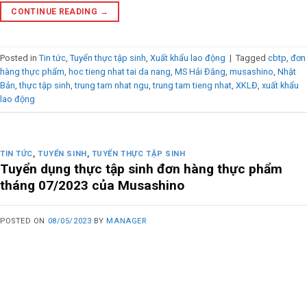
CONTINUE READING
→
Posted in
Tin tức
,
Tuyển thực tập sinh
,
Xuất khẩu lao động
|
Tagged
cbtp
,
đơn
hàng thực phẩm
,
hoc tieng nhat tai da nang
,
MS Hải Đăng
,
musashino
,
Nhật
Bản
,
thực tập sinh
,
trung tam nhat ngu
,
trung tam tieng nhat
,
XKLĐ
,
xuất khẩu
lao động
TIN TỨC
,
TUYỂN SINH
,
TUYỂN THỰC TẬP SINH
Tuyển dụng thực tập sinh đơn hàng thực phẩm
tháng 07/2023 của Musashino
POSTED ON
08/05/2023
BY
MANAGER