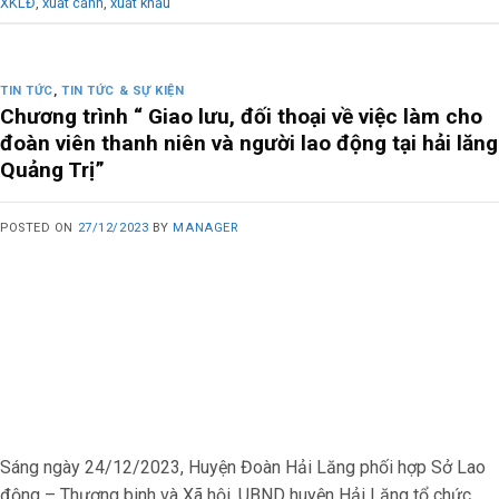
XKLĐ
,
xuất cảnh
,
xuất khẩu
TIN TỨC
,
TIN TỨC & SỰ KIỆN
Chương trình “ Giao lưu, đối thoại về việc làm cho
đoàn viên thanh niên và người lao động tại hải lăng
Quảng Trị”
POSTED ON
27/12/2023
BY
MANAGER
Sáng ngày 24/12/2023, Huyện Đoàn Hải Lăng phối hợp Sở Lao
động – Thương binh và Xã hội, UBND huyện Hải Lăng tổ chức