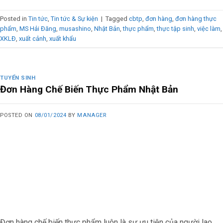
Posted in
Tin tức
,
Tin tức & Sự kiện
|
Tagged
cbtp
,
đơn hàng
,
đơn hàng thực
phẩm
,
MS Hải Đăng
,
musashino
,
Nhật Bản
,
thực phẩm
,
thực tập sinh
,
việc làm
,
XKLĐ
,
xuất cảnh
,
xuất khẩu
TUYỂN SINH
Đơn Hàng Chế Biến Thực Phẩm Nhật Bản
POSTED ON
08/01/2024
BY
MANAGER
Đơn hàng chế biến thực phẩm luôn là sự ưu tiên của người lao