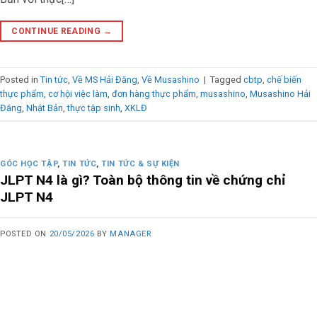
CONTINUE READING
→
Posted in
Tin tức
,
Về MS Hải Đăng
,
Về Musashino
|
Tagged
cbtp
,
chế biến
thực phẩm
,
cơ hội việc làm
,
đơn hàng thực phẩm
,
musashino
,
Musashino Hải
Đăng
,
Nhật Bản
,
thực tập sinh
,
XKLĐ
GÓC HỌC TẬP
,
TIN TỨC
,
TIN TỨC & SỰ KIỆN
JLPT N4 là gì? Toàn bộ thông tin về chứng chỉ
JLPT N4
POSTED ON
20/05/2026
BY
MANAGER